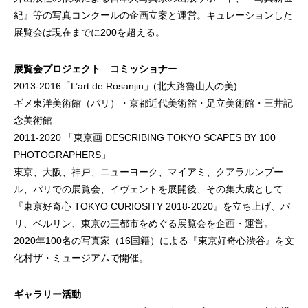
紀』等の写真コンクールの企画立案と運営。キュレーションした
展覧会は現在までに200を超える。
展覧会プロジェクト コミッショナ
ー
2013-2016「L’art de Rosanjin」(北大路魯山人の美)
ギメ東洋美術館（パリ）・京都近代美術館・足立美術館・三井記
念美術館
2011-2020 「東京画 DESCRIBING TOKYO SCAPES BY 100
PHOTOGRAPHERS」
東京、大阪、神戸、ニューヨーク、マイアミ、クアラルンプー
ル、パリでの展覧会、イヴェントを展開後、その集大成として
『東京好奇心 TOKYO CURIOSITY 2018-2020』を立ち上げ、パ
リ、ベルリン、東京の三都市をめぐる展覧会を企画・運営。
2020年100名の写真家（16国籍）による『東京好奇心渋谷』を文
化村ザ・ミュージアムで開催。
ギャラリー活動